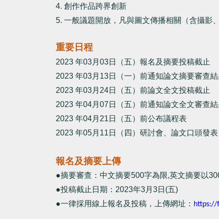
4.
創作作品跨界創新
5.
一般議題開放，凡與圖文傳播相關（含攝影
重要日程
2023
年
03
月
03
日（五）報名及摘要投稿截止
2023
年
03
月
13
日（一）前通知論文摘要審查結
2023
年
03
月
24
日（五）前論文全文投稿截止
2023
年
04
月
07
日（五）前通知論文全文審查結
2023
年
04
月
21
日（五）前公布議程表
2023
年
05
月
11
日（四）研討會、論文口頭發表
報名及摘要上傳
●摘要審查：中文摘要
500
字為限
,
英文摘要以
30
●投稿截止日期：
2023
年
3
月
3
日
(
五
)
●一律採用線上報名及投稿，上傳網址：
https://