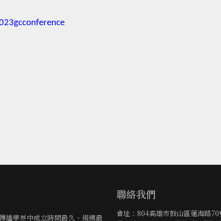
023gcconference
聯絡我們
會址：804高雄市鼓山區蓮海路7
灣傳播學界中成立時間最久、規模最