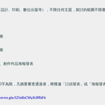
、設計、印刷、
數位出版等），不限任何主題，探討的範圍不限
果
果
、創作作品海報發表
0
字為限，
凡摘要審查通過者，將獲邀「口頭發表」或「海報發
forms.gle/t25eBsCWyJh3fRkF6