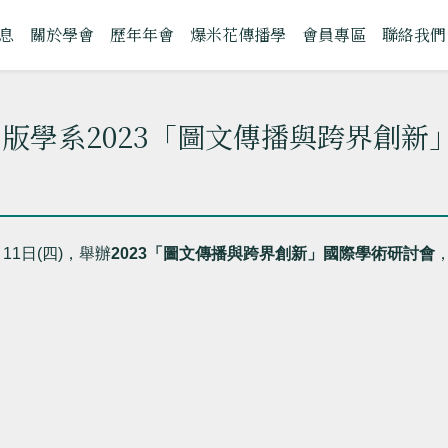
息
關於學會
歷年年會
爆米花傳播學
會員專區
聯絡我們
版學系2023「圖文傳播與跨界創新
月
11
日
(
四
)
，
舉辦
2023
「圖文傳播與跨界創新」國際學術研討會