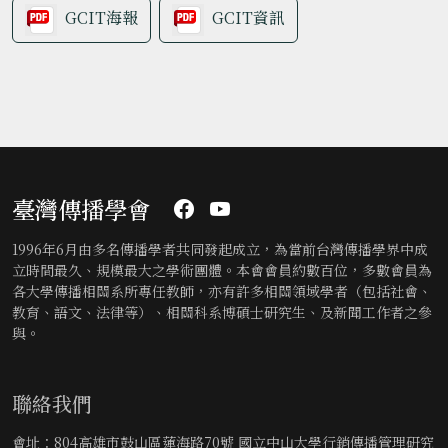
GCIT海報
GCIT資訊
臺灣傳播學會
1996年6月由多名傳播學者共同發起成立，為當前台灣傳播學界中成
立時間最久、規模最大之學術團體。本會會員約數百位，多數會員為
各大學傳播相關系所專任教師，亦有許多相關領域學者（包括社會、
教育、語文、法律等）、相關科系博碩士研究生、及新聞工作者之參
與。
聯絡我們
會址：804高雄市鼓山區蓮海路70號 國立中山大學行銷傳播管理研究