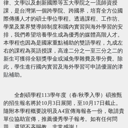
律、
文學以及創新國際等五大學院之一流師資授
課，
是台灣第一個跨學院、跨國界，
培育全方位國
際傳播人才的碩士學位學程。透過課程、工作坊、
學業及業界雙導師制度和國內實習與海外學習的安
排，
我們希望培養學生成為優秀的媒體高階人才。
本學程也因為是國家重點補助的雙語學程，
九成左
右的課程為英語授課，
高達二分之一至三分之二的
新生可獲得
全額獎學金或減免學雜費及學分費。除
此，
學生進行國內實習及海外學習可申請優渥的津
貼補助。
全創碩學程
113
學年度（春
/
秋季入學）碩推甄
的招生報名將於
1
0
月
3
日展開，至
10
月
17
日截止。
隨附本學程概要說明及A4宣傳海報各一份，敬請貴
單位協助宣傳，
推薦優秀學子報考。如有任何問
題，還望不吝賜教，非常感謝！