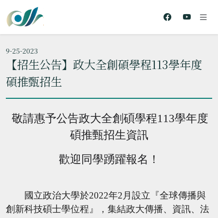
9-25-2023
【招生公告】政大全創碩學程113學年度
碩推甄招生
敬請惠予公告政大全創碩學程
113
學年度
碩推甄招生資訊
歡迎同學踴躍報名
！
國立政治大學於
2022
年
2
月設立『
全球傳播與
創新科技碩士學位程』，
集結政大傳播、資訊、法