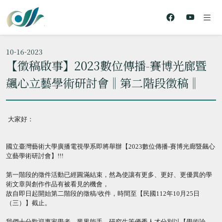
10-16-2023
【徵稿啟事】2023數位傳播-賽博光廊暨
飆心立藝學術研討會‖第二階段徵稿‖
大家好：
國立臺灣藝術大學廣播電視學系即將舉辦【
2023
數位傳播
-
賽博
光廊暨飆心
立藝學術研討會】
!!!
第一階段的徵件活動已經圓滿結束，然為使讓有更多、更好、
更優異的學
術文章與創作作品有被看見的機會，
故自即日起開始第二階段的徵稿
/
收件，時間至【民國
112
年
10
月
25
日
（三）】截止。
我們十分歡迎專家學者、業界能手、研究生等優秀人才分別以【
學術論