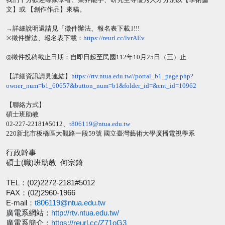
文】或
【創作作品】來稿。
→
詳細說明還請見「徵件辦法、報名表下載｣
!!!
※
徵件辦法、報名表下載：
https://reurl.cc/
lvrAEv
◎
徵件投稿截止日期：自即日起至民國
112
年
10
月
25
日（三）
止
【詳細資訊請見連結】
https://rtv.ntua.
edu.tw//portal_b1_page.php?
owner_num=b1_60657&button_num=
b1&folder_id=&cnt_id=10962
【聯絡方式】
碩士班助教
02-227-22181#5012
、
t806119@
ntua.edu.tw
220
新北市板橋區大觀路一段
59
號
國立臺灣藝術大學廣播電視學系
行政幹事
碩士
(
職
)
班助教
何宗錡
TEL
：
(02)2272-2181#5012
FAX
：
(02)2960-1966
E-mail
：
t806119@ntua.edu.tw
廣電系網站：
http://rtv.ntua.edu.tw/
廣電系簡介：
https://reurl.cc/Z71oG3