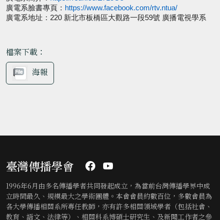
廣電系臉書專頁：
https://www.facebook.
com/rtv.ntua/
廣電系地址：
220
新北市板橋區大觀路一段
59
號 廣播電視學系
檔案下載：
海報
臺灣傳播學會
1996年6月由多名傳播學者共同發起成立，為當前台灣傳播學界中成
立時間最久、規模最大之學術團體。本會會員約數百位，多數會員為
各大學傳播相關系所專任教師，亦有許多相關領域學者（包括社會、
教育、語文、法律等）、相關科系博碩士研究生、及新聞工作者之參