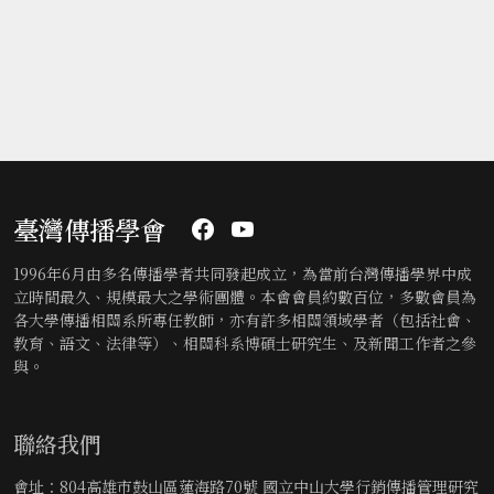
臺灣傳播學會
1996年6月由多名傳播學者共同發起成立，為當前台灣傳播學界中成
立時間最久、規模最大之學術團體。本會會員約數百位，多數會員為
各大學傳播相關系所專任教師，亦有許多相關領域學者（包括社會、
教育、語文、法律等）、相關科系博碩士研究生、及新聞工作者之參
與。
聯絡我們
會址：804高雄市鼓山區蓮海路70號 國立中山大學行銷傳播管理研究