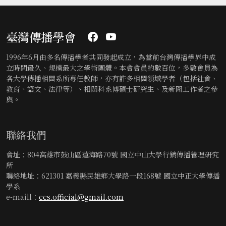
臺灣傳播學會
1996年6月由多名傳播學者共同發起成立，為當前台灣傳播學界中成
立時間最久、規模最大之學術團體。本會會員約數百位，多數會員為
各大學傳播相關系所專任教師，亦有許多相關領域學者（包括社會、
教育、語文、法律等）、相關科系博碩士研究生、及新聞工作者之參
與。
聯絡我們
會址：804高雄市鼓山區蓮海路70號 國立中山大學行銷傳播管理研究
所
聯絡地址：621301 嘉義縣民雄鄉大學路一段168號 國立中正大學傳播
學系
e-maill：
ccs.official@gmail.com