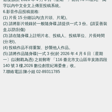
字以內中文全文上傳至投稿系統。
6.影音作品投稿規格:
(1) 片長 15 分鐘以內(含片頭、片尾)。
(2) 請將影片燒錄於一般隨身碟,請提供一式 3 份。(請妥善裝
盒,以防刮傷)
(3) 請在隨身碟上註明片名、投稿人、投稿單位、片長時間
(分:秒)。
(4) 投稿作品不得重製、抄襲他人作品。
(5) 請將作品隨身碟(一式 3 份)於 2026 年 4 月 6 日〔星期
一〕(以郵戳為憑) 之前郵寄 「116 臺北市文山區辛亥路四段
140 號 3 樓,2026 數位創世紀籌委會」收。
7.聯絡電話:陳小姐 02-89311785