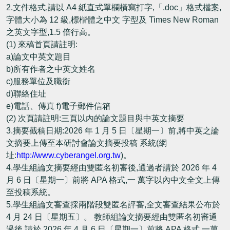
2.文件格式,請以 A4 紙直式單欄橫寫打字,「.doc」格式檔案,
字體大小為 12 級,標楷體之中文 字型及 Times New Roman
之英文字型,1.5 倍行高。
(1) 來稿首頁請註明:
a)論文中英文題目
b)所有作者之中英文姓名
c)服務單位及職銜
d)聯絡住址
e)電話、傳真 f)電子郵件信箱
(2) 次頁請註明:三頁以內的論文題目與中英文摘要
3.摘要截稿日期:2026 年 1 月 5 日〔星期一〕前,將中英之論
文摘要上傳至本研討會論文摘要投稿 系統(網
址:
http://www.cyberangel.org.tw
)。
4.學生組論文摘要經由雙匿名初審後,通過者請於 2026 年 4
月 6 日〔星期一〕前將 APA 格式,一 萬字以內中文全文上傳
至投稿系統。
5.學生組論文審查採兩階段雙匿名評審,全文審查結果公布於
4 月 24 日〔星期五〕。 教師組論文摘要經由雙匿名初審通
過後,請於 2026 年 4 月 6 日〔星期一〕前將 APA 格式,一萬