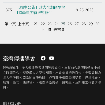
【招生公告】政大全創碩學程
375
9-25-2023
113學年度碩推甄招生
第一頁
上十頁
21
22
23
24
25
26
27
28
29
30
下十頁
最末頁
臺灣傳播學會
1996年6月由多名傳播學者共同發起成立，為當前台灣傳播學界中成
立時間最久、規模最大之學術團體。本會會員約數百位，多數會員為
各大學傳播相關系所專任教師，亦有許多相關領域學者（包括社會、
教育、語文、法律等）、相關科系博碩士研究生、及新聞工作者之參
與。
聯絡我們